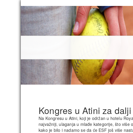
Kongres u Atini za dalj
Na Kongresu u Atini, koji je održan u hotelu Roy
najvažniji, ulaganja u mlađe kategorije, što više
kako je bilo i nadamo se da će ESF još više nastav