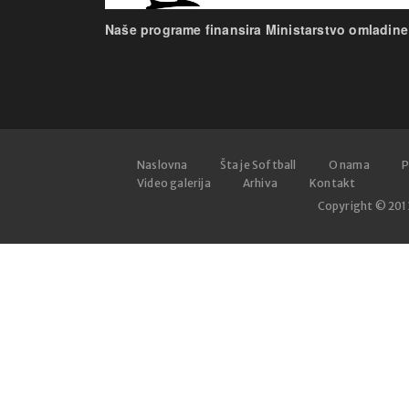
Naše programe finansira Ministarstvo omladine 
Naslovna
Šta je Softball
O nama
P
Video galerija
Arhiva
Kontakt
Copyright © 20