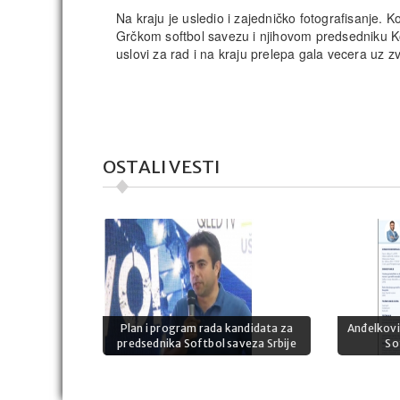
Na kraju je usledio i zajedničko fotografisanje. 
Grčkom softbol savezu i njihovom predsedniku Kost
uslovi za rad i na kraju prelepa gala vecera uz 
OSTALI VESTI
Plan i program rada kandidata za
Anđelkovi
predsednika Softbol saveza Srbije
So